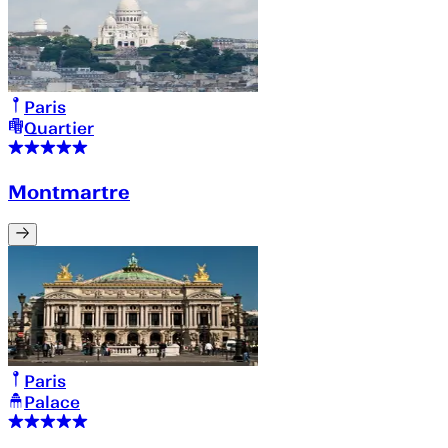
Paris
Quartier
Montmartre
Paris
Palace