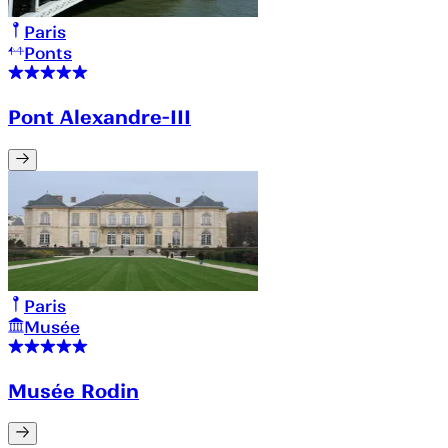
Paris
Ponts
Pont Alexandre-III
Paris
Musée
Musée Rodin