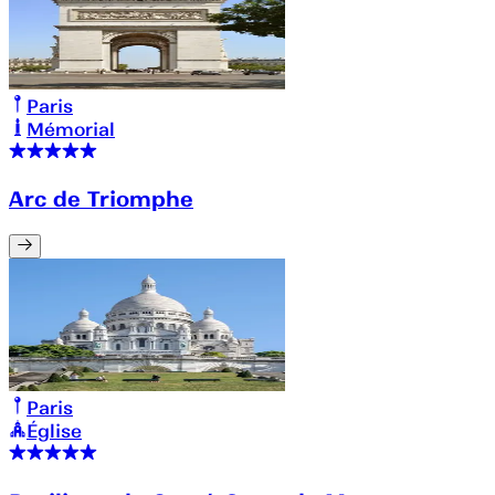
Paris
Mémorial
Arc de Triomphe
Paris
Église