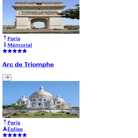
Paris
Mémorial
Arc de Triomphe
Paris
Église