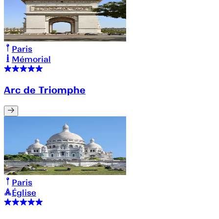
Paris
Mémorial
Arc de Triomphe
Paris
Église