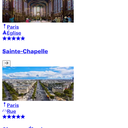
Paris
Église
Sainte-Chapelle
Paris
Rue