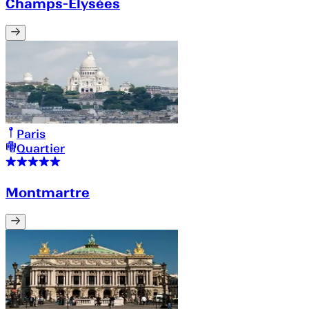
Champs-Élysées
Paris
Quartier
Montmartre