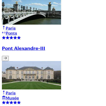
Paris
Ponts
Pont Alexandre-III
Paris
Musée