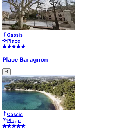
Cassis
Place
Place Baragnon
Cassis
Plage