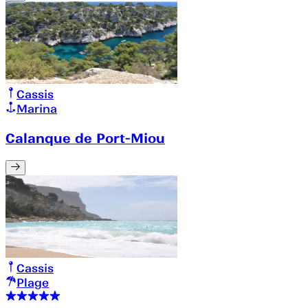
Cassis
Marina
Calanque de Port-Miou
Cassis
Plage