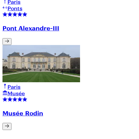
Paris
Ponts
Pont Alexandre-III
Paris
Musée
Musée Rodin