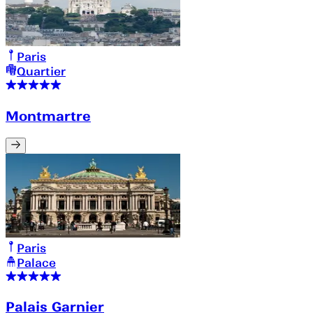
Paris
Quartier
Montmartre
Paris
Palace
Palais Garnier