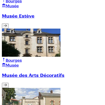
Bourges
Musée
Musée Estève
Bourges
Musée
Musée des Arts Décoratifs