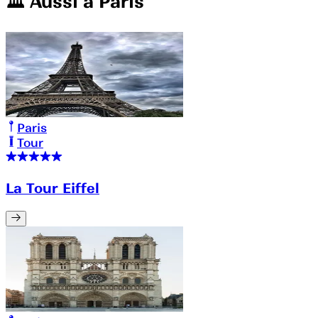
🏛️️ Aussi à
Paris
Paris
Tour
La Tour Eiffel