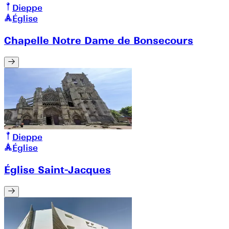
Dieppe
Église
Chapelle Notre Dame de Bonsecours
Dieppe
Église
Église Saint-Jacques