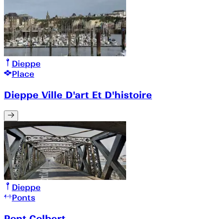
Dieppe
Place
Dieppe Ville D'art Et D'histoire
Dieppe
Ponts
Pont Colbert