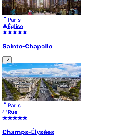
Paris
Église
Sainte-Chapelle
Paris
Rue
Champs-Élysées