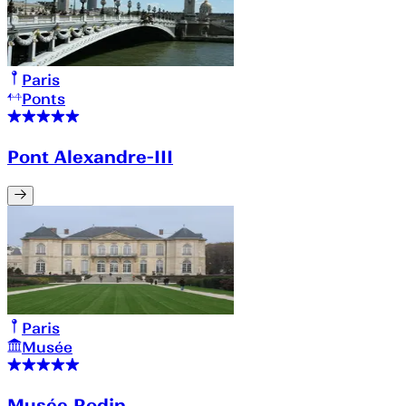
Paris
Ponts
Pont Alexandre-III
Paris
Musée
Musée Rodin