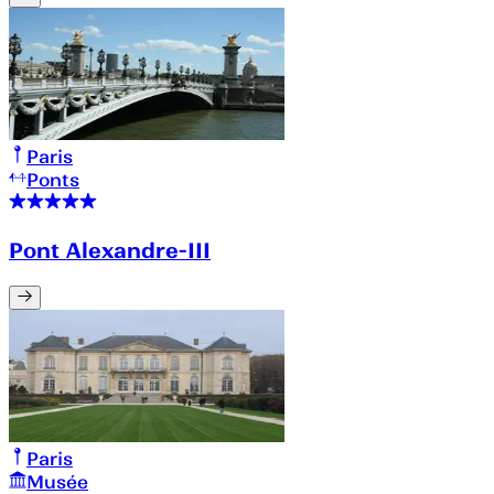
Paris
Ponts
Pont Alexandre-III
Paris
Musée