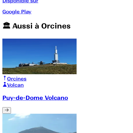
Disponible sur
Google Play
🏛️️ Aussi à
Orcines
Orcines
Volcan
Puy-de-Dome Volcano