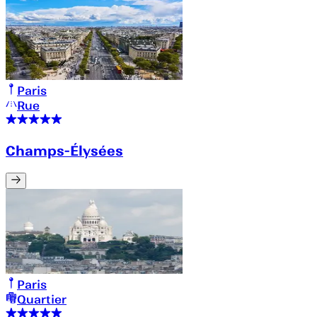
Paris
Rue
Champs-Élysées
Paris
Quartier