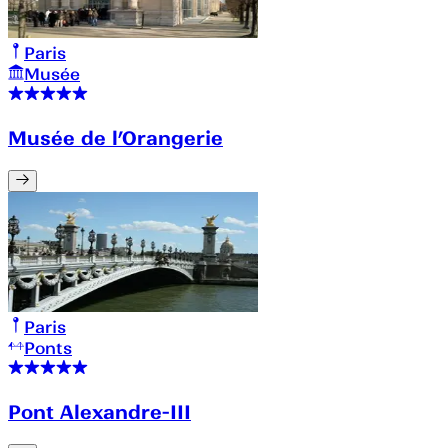
Paris
Musée
Musée de l’Orangerie
Paris
Ponts
Pont Alexandre-III