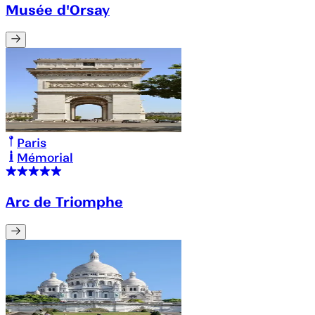
Musée d'Orsay
Paris
Mémorial
Arc de Triomphe