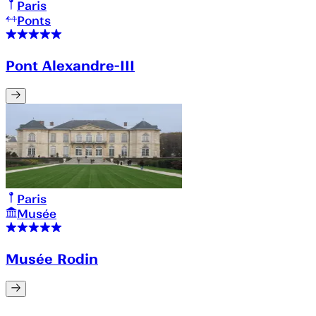
Paris
Ponts
Pont Alexandre-III
Paris
Musée
Musée Rodin