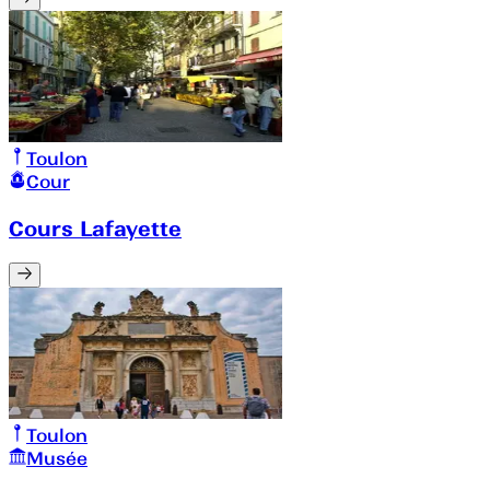
Toulon
Cour
Cours Lafayette
Toulon
Musée