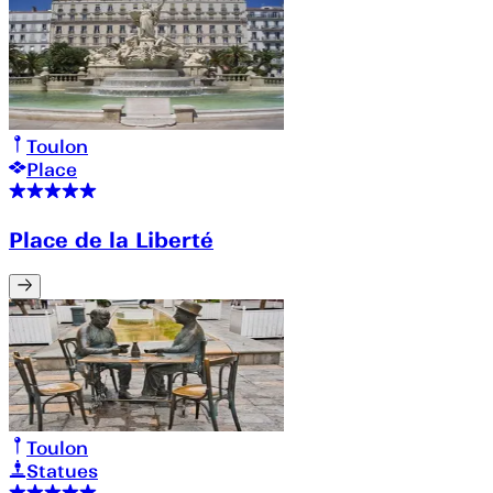
Toulon
Place
Place de la Liberté
Toulon
Statues