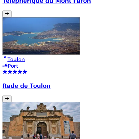
Telepherique du Mont Faron
Toulon
Port
Rade de Toulon