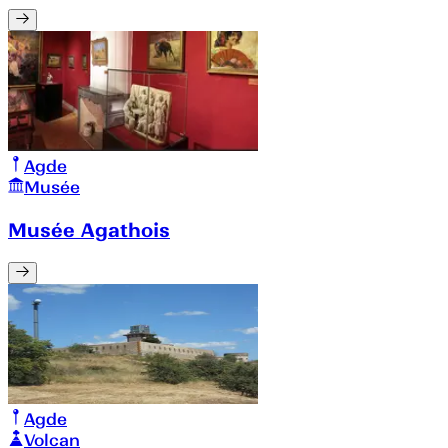
Agde
Musée
Musée Agathois
Agde
Volcan