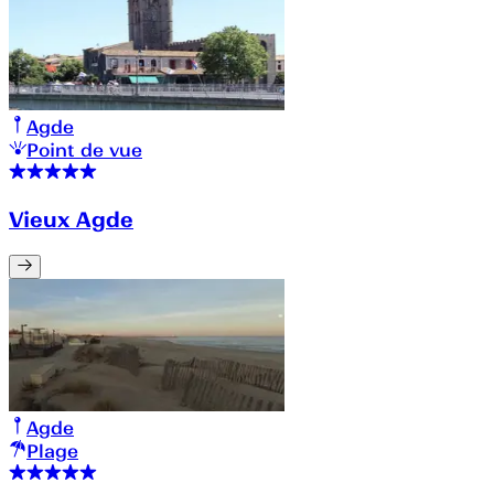
Agde
Point de vue
Vieux Agde
Agde
Plage