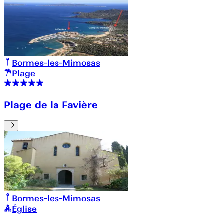
Bormes-les-Mimosas
Plage
Plage de la Favière
Bormes-les-Mimosas
Église