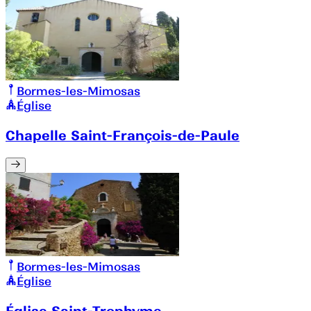
Bormes-les-Mimosas
Église
Chapelle Saint-François-de-Paule
Bormes-les-Mimosas
Église
Église Saint-Trophyme.