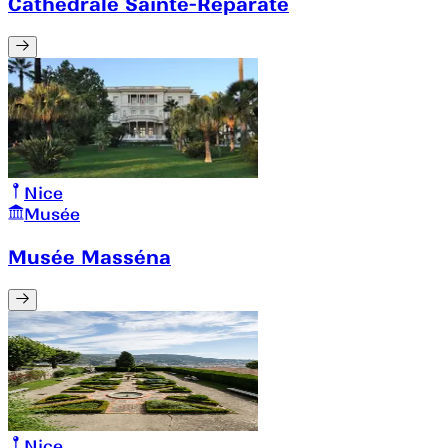
Cathédrale Sainte-Reparate
Nice
Musée
Musée Masséna
Nice