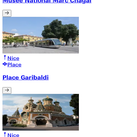
Musée National Marc Chagal
Nice
Place
Place Garibaldi
Nice