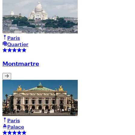
Paris
Quartier
Montmartre
Paris
Palace