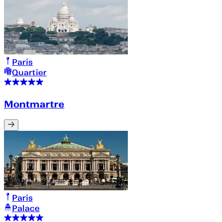
Paris
Quartier
Montmartre
Paris
Palace