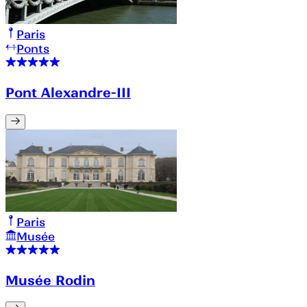
Paris
Ponts
Pont Alexandre-III
Paris
Musée
Musée Rodin