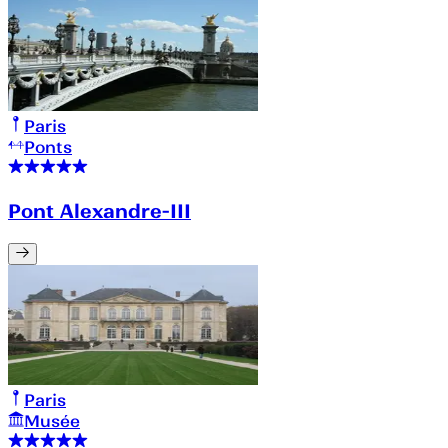
Paris
Ponts
Pont Alexandre-III
Paris
Musée