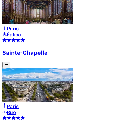
Paris
Église
Sainte-Chapelle
Paris
Rue