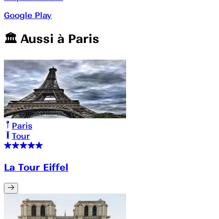
Google Play
🏛️️ Aussi à
Paris
Paris
Tour
La Tour Eiffel