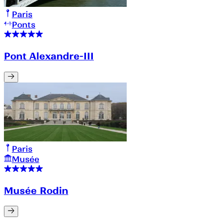
Paris
Ponts
Pont Alexandre-III
Paris
Musée
Musée Rodin