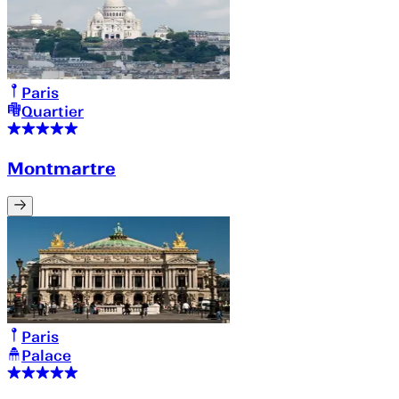
Paris
Quartier
Montmartre
Paris
Palace