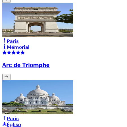
Paris
Mémorial
Arc de Triomphe
Paris
Église