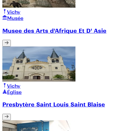
Vichy
Musée
Musee des Arts d'Afrique Et D' Asie
Vichy
Église
Presbytère Saint Louis Saint Blaise