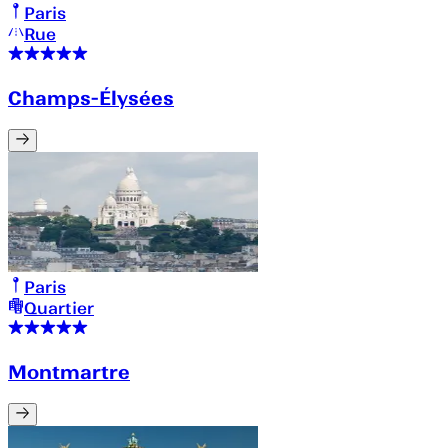
Paris
Rue
Champs-Élysées
Paris
Quartier
Montmartre