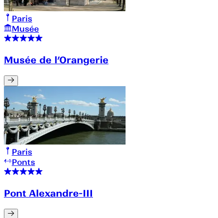
Paris
Musée
Musée de l’Orangerie
Paris
Ponts
Pont Alexandre-III