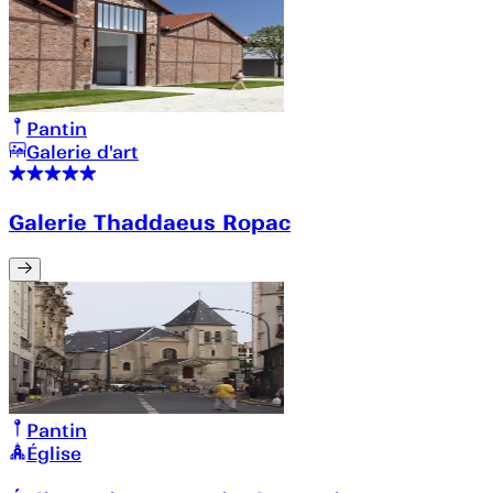
Pantin
Galerie d'art
Galerie Thaddaeus Ropac
Pantin
Église