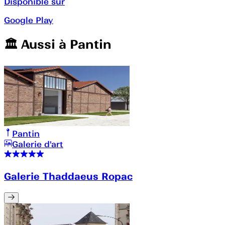
Disponible sur
Google Play
🏛️️ Aussi à
Pantin
Pantin
Galerie d'art
Galerie Thaddaeus Ropac