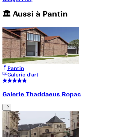
🏛️️ Aussi à
Pantin
Pantin
Galerie d'art
Galerie Thaddaeus Ropac