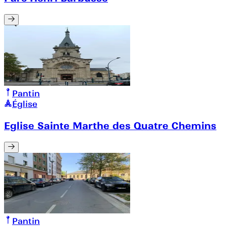
Pantin
Église
Eglise Sainte Marthe des Quatre Chemins
Pantin