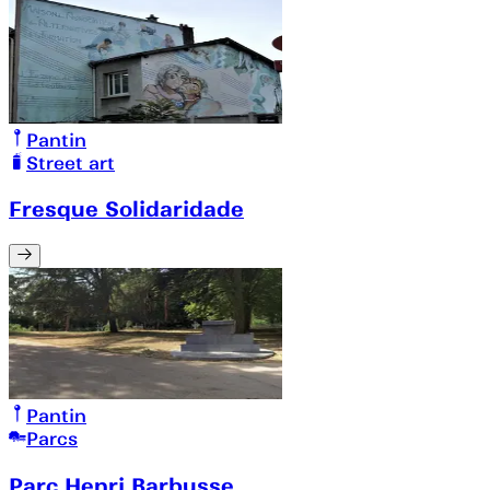
Pantin
Street art
Fresque Solidaridade
Pantin
Parcs
Parc Henri Barbusse