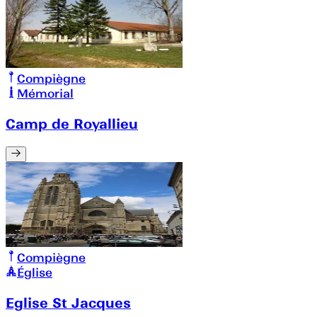
Compiègne
Mémorial
Camp de Royallieu
Compiègne
Église
Eglise St Jacques