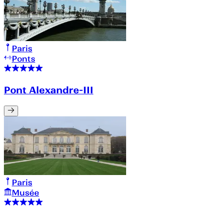
Paris
Ponts
Pont Alexandre-III
Paris
Musée