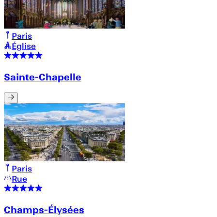
Paris
Église
Sainte-Chapelle
Paris
Rue
Champs-Élysées