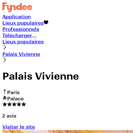
Application
Lieux populaires
Professionnels
Télécharger
Lieux populaires
Palais Vivienne
Palais Vivienne
Paris
Palace
2
avis
Visiter le site