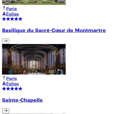
Paris
Église
Basilique du Sacré-Cœur de Montmartre
Paris
Église
Sainte-Chapelle