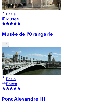
Paris
Musée
Musée de l’Orangerie
Paris
Ponts
Pont Alexandre-III