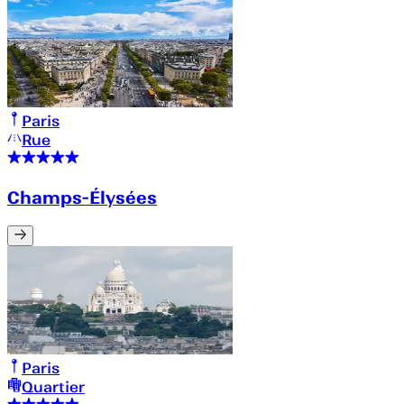
Paris
Rue
Champs-Élysées
Paris
Quartier