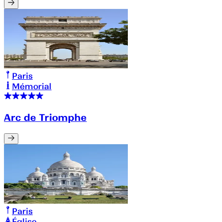
Paris
Mémorial
Arc de Triomphe
Paris
Église