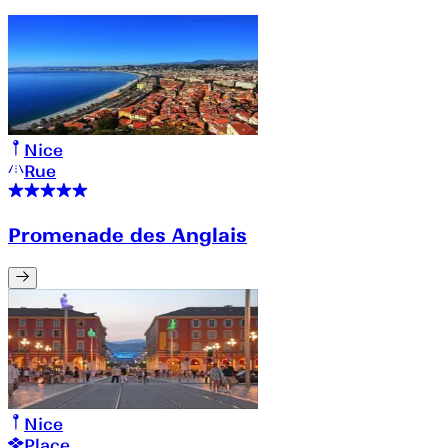
Nice
Rue
Promenade des Anglais
Nice
Place