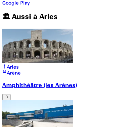
Google Play
🏛️️ Aussi à
Arles
Arles
Arène
Amphithéâtre (les Arènes)