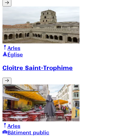
Arles
Église
Cloître Saint-Trophime
Arles
Bâtiment public