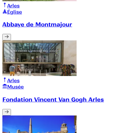
Arles
Église
Abbaye de Montmajour
Arles
Musée
Fondation Vincent Van Gogh Arles