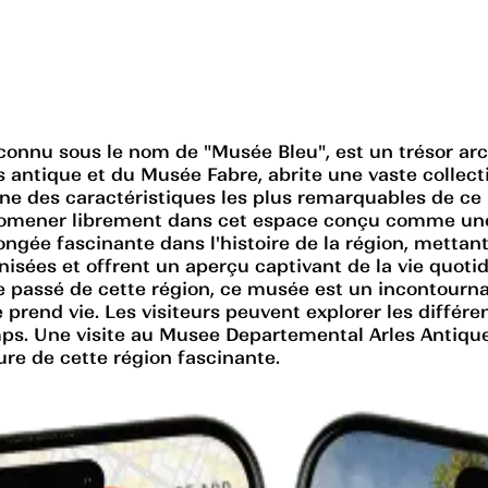
nnu sous le nom de "Musée Bleu", est un trésor arch
ntique et du Musée Fabre, abrite une vaste collectio
une des caractéristiques les plus remarquables de c
romener librement dans cet espace conçu comme une vé
ée fascinante dans l'histoire de la région, mettant 
isées et offrent un aperçu captivant de la vie quot
e passé de cette région, ce musée est un incontourn
 prend vie. Les visiteurs peuvent explorer les différen
emps. Une visite au Musee Departemental Arles Antiqu
ure de cette région fascinante.