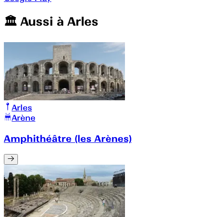
🏛️️ Aussi à
Arles
Arles
Arène
Amphithéâtre (les Arènes)