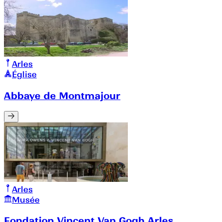
Arles
Église
Abbaye de Montmajour
Arles
Musée
Fondation Vincent Van Gogh Arles