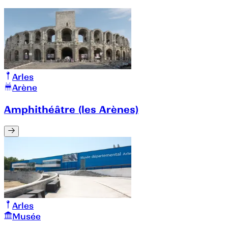
Arles
Arène
Amphithéâtre (les Arènes)
Arles
Musée