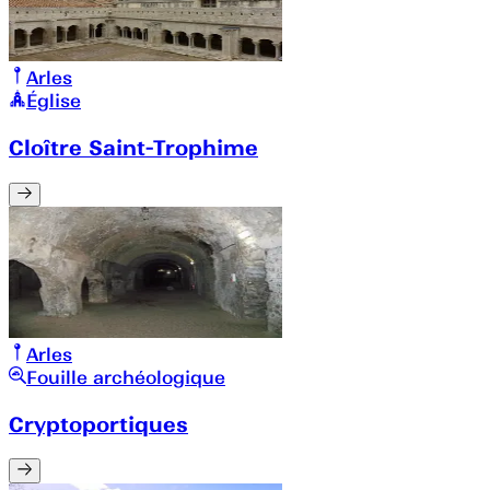
Arles
Église
Cloître Saint-Trophime
Arles
Fouille archéologique
Cryptoportiques