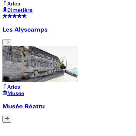
Arles
Cimetière
Les Alyscamps
Arles
Musée
Musée Réattu