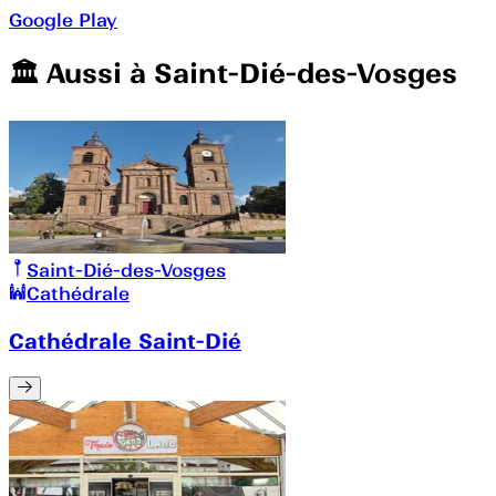
Google Play
🏛️️ Aussi à
Saint-Dié-des-Vosges
Saint-Dié-des-Vosges
Cathédrale
Cathédrale Saint-Dié