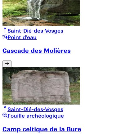
Saint-Dié-des-Vosges
Point d'eau
Cascade des Molières
Saint-Dié-des-Vosges
Fouille archéologique
Camp celtique de la Bure