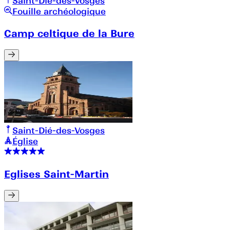
Saint-Dié-des-Vosges
Fouille archéologique
Camp celtique de la Bure
Saint-Dié-des-Vosges
Église
Eglises Saint-Martin