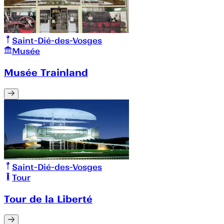
Saint-Dié-des-Vosges
Musée
Musée Trainland
Saint-Dié-des-Vosges
Tour
Tour de la Liberté