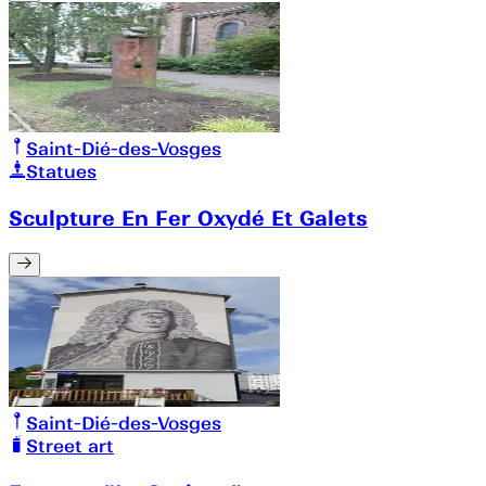
Saint-Dié-des-Vosges
Statues
Sculpture En Fer Oxydé Et Galets
Saint-Dié-des-Vosges
Street art