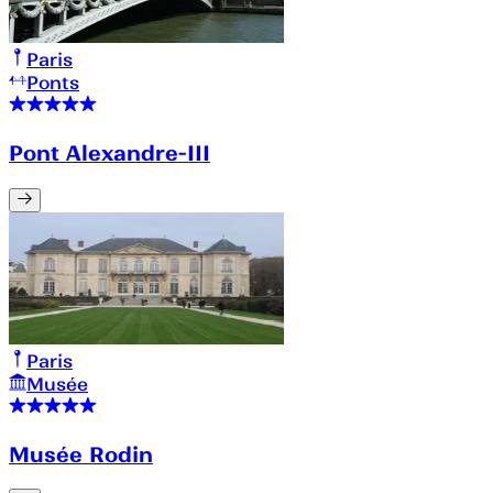
Paris
Ponts
Pont Alexandre-III
Paris
Musée
Musée Rodin