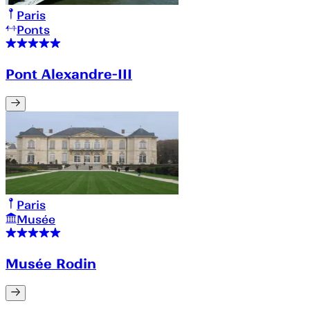
Paris
Ponts
Pont Alexandre-III
Paris
Musée
Musée Rodin