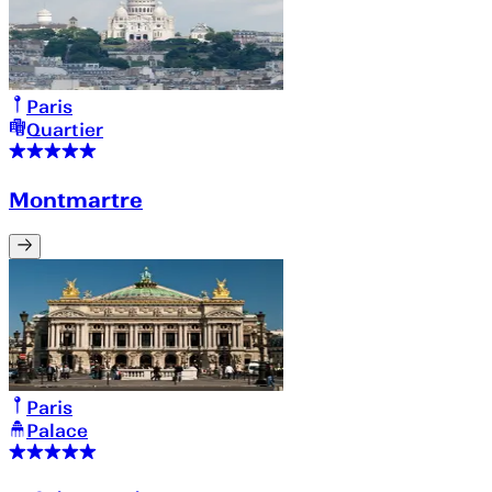
Paris
Quartier
Montmartre
Paris
Palace