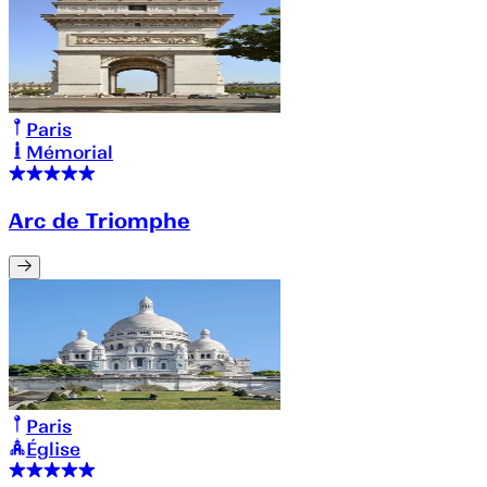
Paris
Mémorial
Arc de Triomphe
Paris
Église