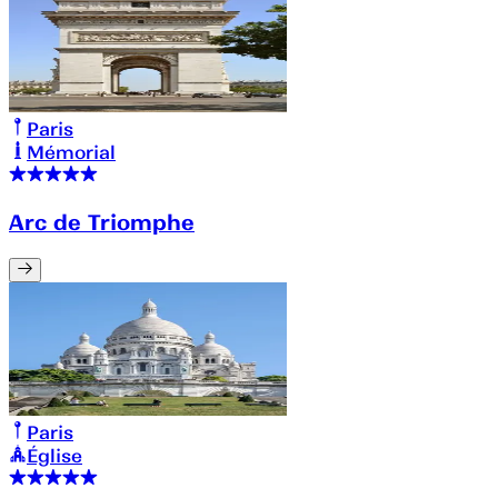
Paris
Mémorial
Arc de Triomphe
Paris
Église