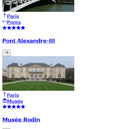
Paris
Ponts
Pont Alexandre-III
Paris
Musée
Musée Rodin